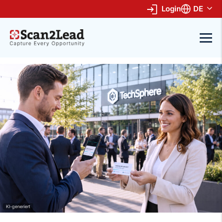
Login
DE
KI-generiert