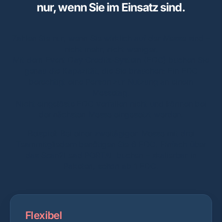
nur, wenn Sie im Einsatz sind.
Zahlen Sie nur, wenn Sie wirklich auf der Messe sind –
nicht mehr, nicht weniger.
Mit dem Event Day Credits-System (EDC) buchen Sie
genau die Kapazität, die Sie brauchen: Ein EDC
berechtigt eine Person zur Nutzung an einem
Messetag.
Nicht eingelöste EDC verfallen nicht und können bei
der nächsten Messe eingesetzt werden.
Beispiel: Bei einer zweitägigen Messe mit drei
Teammitgliedern benötigen Sie 6 EDC. Einfach über
das Scan2Lead PORTAL buchen – skalierbar in
Paketen, schon ab 1 EDC.
Flexibel