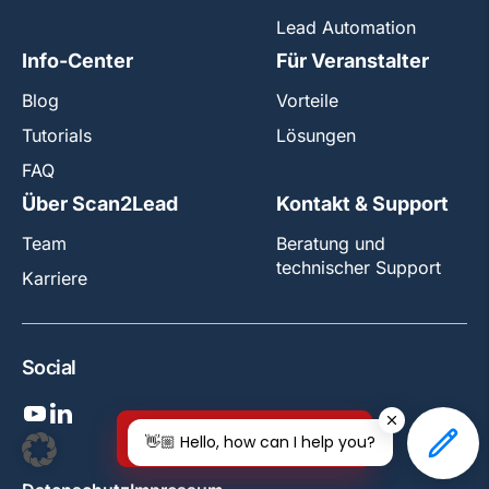
Lead Automation
Info-Center
Für Veranstalter
Blog
Vorteile
Tutorials
Lösungen
FAQ
Über Scan2Lead
Kontakt & Support
Team
Beratung und
technischer Support
Karriere
Social
Jetzt kostenlos testen!
👋🏼 Hello, how can I help you?