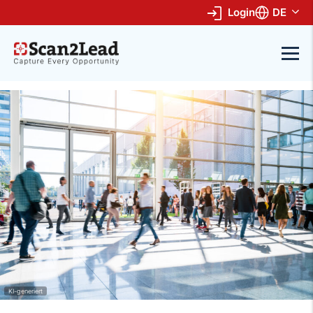
Login
DE
KI-generiert