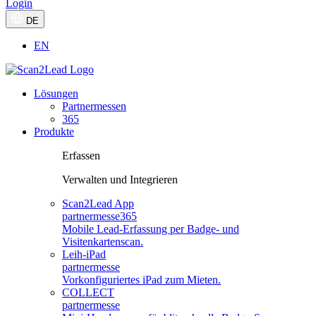
Login
DE
EN
Lösungen
Partnermessen
365
Produkte
Erfassen
Verwalten und Integrieren
Scan2Lead App
partnermesse
365
Mobile Lead-Erfassung per Badge- und
Visitenkartenscan.
Leih-iPad
partnermesse
Vorkonfiguriertes iPad zum Mieten.
COLLECT
partnermesse