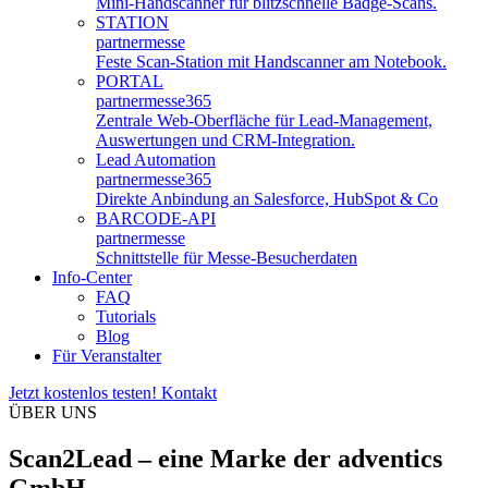
Mini-Handscanner für blitzschnelle Badge-Scans.
STATION
partnermesse
Feste Scan-Station mit Handscanner am Notebook.
PORTAL
partnermesse
365
Zentrale Web-Oberfläche für Lead-Management,
Auswertungen und CRM-Integration.
Lead Automation
partnermesse
365
Direkte Anbindung an Salesforce, HubSpot & Co
BARCODE-API
partnermesse
Schnittstelle für Messe-Besucherdaten
Info-Center
FAQ
Tutorials
Blog
Für Veranstalter
Jetzt kostenlos testen!
Kontakt
ÜBER UNS
Scan2Lead – eine Marke der adventics
GmbH