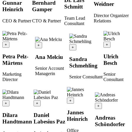
Dr. Lars
Gunnar
Bernhard
Weidner
Schmitt
Heinrich
Gamper
Director Organizer
Team Lead
CEO & Partner
CTO & Partner
Relations
Consultant
+
+
+
+
Petra Pelz-
Ulrich
Ana Melciu
Sandra
Märtens
Besch
Schmehling
Senior Account
Managerin
Marketing
Senior
Senior Consultant
Director
Consultant
+
+
+
+
Jannes
Dilara
Daniel
Andreas
Heinrich
Handtmann
Labesius Paz
Schöndorfer
Office