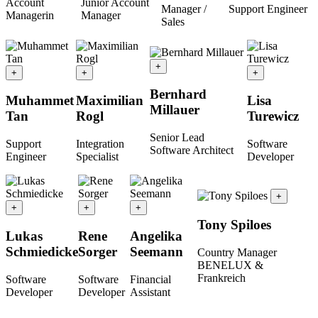
Account
Junior Account
Manager /
Support Engineer
Managerin
Manager
Sales
+
+
+
+
Bernhard
Muhammet
Maximilian
Lisa
Millauer
Tan
Rogl
Turewicz
Senior Lead
Support
Integration
Software
Software Architect
Engineer
Specialist
Developer
+
+
+
+
Tony Spiloes
Lukas
Rene
Angelika
Schmiedicke
Sorger
Seemann
Country Manager
BENELUX &
Frankreich
Software
Software
Financial
Developer
Developer
Assistant