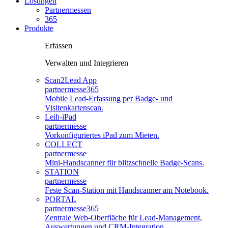
Lösungen
Partnermessen
365
Produkte
Erfassen
Verwalten und Integrieren
Scan2Lead App
partnermesse
365
Mobile Lead-Erfassung per Badge- und
Visitenkartenscan.
Leih-iPad
partnermesse
Vorkonfiguriertes iPad zum Mieten.
COLLECT
partnermesse
Mini-Handscanner für blitzschnelle Badge-Scans.
STATION
partnermesse
Feste Scan-Station mit Handscanner am Notebook.
PORTAL
partnermesse
365
Zentrale Web-Oberfläche für Lead-Management,
Auswertungen und CRM-Integration.