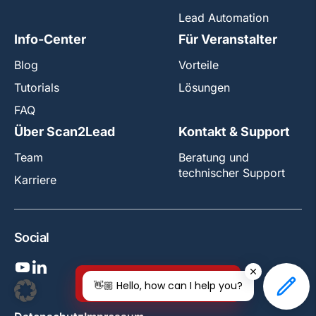
Lead Automation
Info-Center
Für Veranstalter
Blog
Vorteile
Tutorials
Lösungen
FAQ
Über Scan2Lead
Kontakt & Support
Team
Beratung und
technischer Support
Karriere
Social
Jetzt kostenlos testen!
👋🏼 Hello, how can I help you?