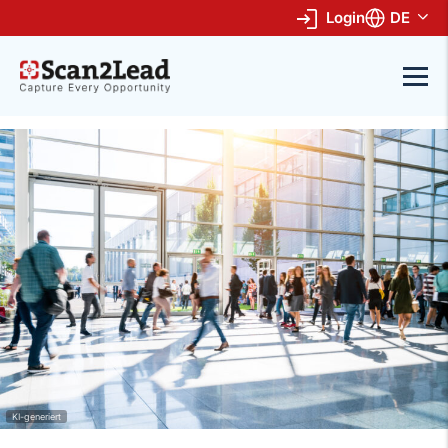
Login
DE
KI-generiert