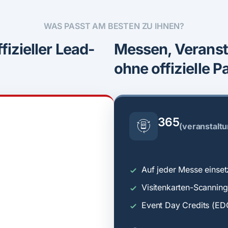
WAS PASST AM BESTEN ZU IHNEN?
izieller Lead-
Messen, Veranst
ohne offizielle P
365
(veranstalt
Auf jeder Messe einset
Visitenkarten-Scanning
Event Day Credits (ED