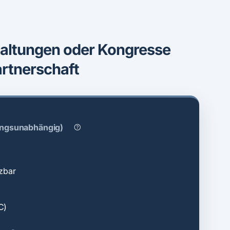
altungen oder Kongresse
artnerschaft
ungs­unabhängig)
zbar
C)