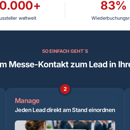
0.000+
83%
ussteller weltweit
Wiederbuchungsr
SO EINFACH GEHT´S
vom Messe-Kontakt zum Lead in I
2
Manage
Jeden Lead direkt am Stand einordnen