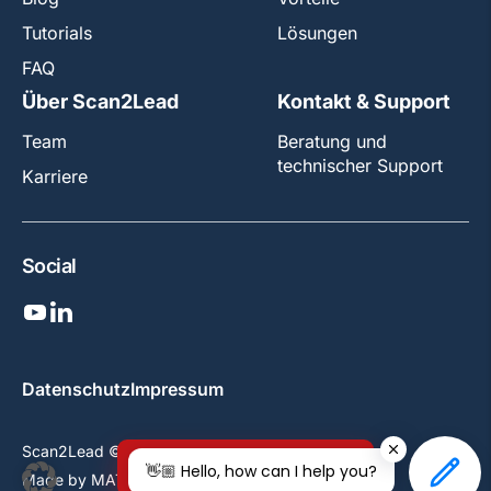
Tutorials
Lösungen
FAQ
Über Scan2Lead
Kontakt & Support
Team
Beratung und
technischer Support
Karriere
Social
Datenschutz
Impressum
Scan2Lead © 2026 All rights reserved.
Jetzt kostenlos testen!
👋🏼 Hello, how can I help you?
Made by
MATTER & LØUT