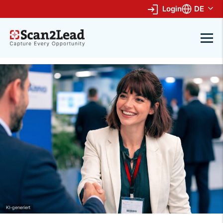
Login
DE
KI-generiert