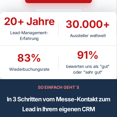
Beratung buchen
20+ Jahre
30.000+
Lead-Management-
5/5
bei Google
Aussteller weltweit
Erfahrung
91%
83%
bewerten uns als "gut"
Wiederbuchungsrate
oder "sehr gut"
SO EINFACH GEHT´S
In 3 Schritten vom Messe-Kontakt zum
Lead in Ihrem eigenen CRM