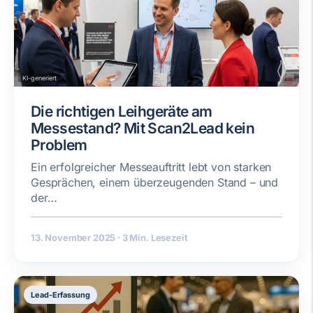
KI-generiert
Die richtigen Leihgeräte am
Messestand? Mit Scan2Lead kein
Problem
Ein erfolgreicher Messeauftritt lebt von starken
Gesprächen, einem überzeugenden Stand – und
der…
13. November 2025
·
3 Min. Lesezeit
Lead-Erfassung